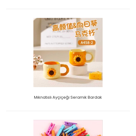
Mıknatıslı Ayçiçeği Seramik Bardak