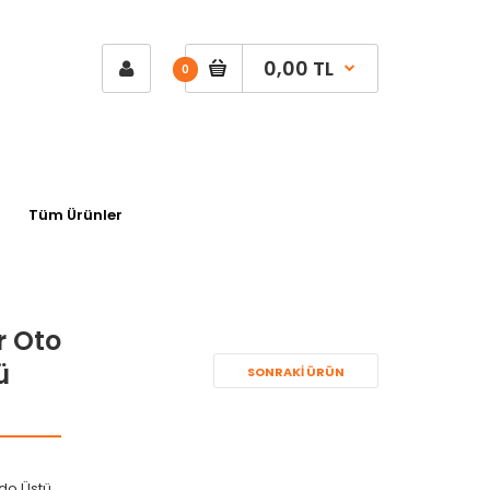
0,00 TL
0
Tüm Ürünler
r Oto
ü
SONRAKI ÜRÜN
do Üstü