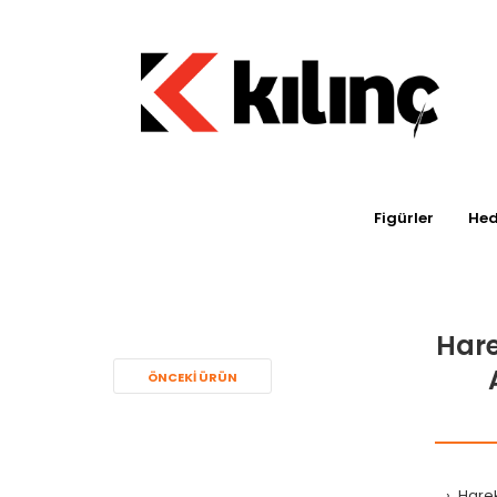
Figürler
Hed
Hare
ÖNCEKI ÜRÜN
Harek