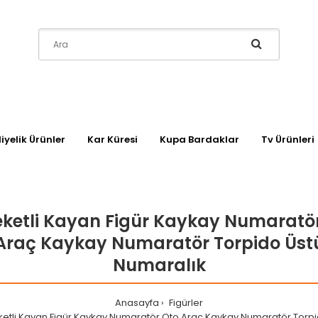
iyelik Ürünler
Kar Küresi
Kupa Bardaklar
Tv Ürünleri
ketli Kayan Figür Kaykay Numaratö
Araç Kaykay Numaratör Torpido Üst
Numaralık
Anasayfa
Figürler
etli Kayan Figür Kaykay Numaratör Oto Araç Kaykay Numaratör Torpi