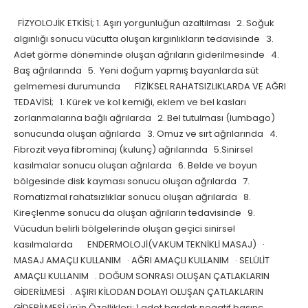
FİZYOLOJİK ETKİSİ; 1. Aşırı yorgunluğun azaltılması 2. Soğuk
algınlığı sonucu vücutta oluşan kırgınlıkların tedavisinde 3.
Adet görme döneminde oluşan ağrıların giderilmesinde 4.
Baş ağrılarında 5. Yeni doğum yapmış bayanlarda süt
gelmemesi durumunda FİZİKSEL RAHATSIZLIKLARDA VE AĞRI
TEDAVİSİ; 1. Kürek ve kol kemiği, eklem ve bel kasları
zorlanmalarına bağlı ağrılarda 2. Bel tutulması (lumbago)
sonucunda oluşan ağrılarda 3. Omuz ve sırt ağrılarında 4.
Fibrozit veya fibrominaj (kulunç) ağrılarında 5.Sinirsel
kasılmalar sonucu oluşan ağrılarda 6. Belde ve boyun
bölgesinde disk kayması sonucu oluşan ağrılarda 7.
Romatizmal rahatsızlıklar sonucu oluşan ağrılarda 8.
Kireçlenme sonucu da oluşan ağrıların tedavisinde 9.
Vücudun belirli bölgelerinde oluşan geçici sinirsel
kasılmalarda ENDERMOLOJİ(VAKUM TEKNİKLİ MASAJ) ·
MASAJ AMAÇLI KULLANIM · AĞRI AMAÇLI KULLANIM · SELÜLİT
AMAÇLI KULLANIM . DOĞUM SONRASI OLUŞAN ÇATLAKLARIN
GİDERİLMESİ . AŞIRI KİLODAN DOLAYI OLUŞAN ÇATLAKLARIN
GİDERİLMESİ ürün Özellikleri: 1 adet bardak negatif basınç