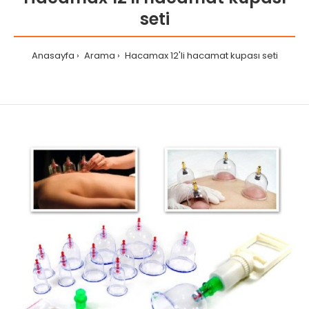
seti
Anasayfa
Arama
Hacamax 12'li hacamat kupası seti