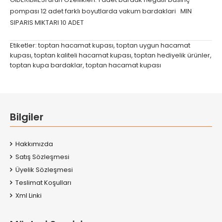
pompası 12 adet farklı boyutlarda vakum bardaklari MIN
SIPARIS MIKTARI 10 ADET
Etiketler:
toptan hacamat kupası
,
toptan uygun hacamat
kupası
,
toptan kaliteli hacamat kupası
,
toptan hediyelik ürünler
,
toptan kupa bardaklar
,
toptan hacamat kupası
Bilgiler
Hakkımızda
Satış Sözleşmesi
Üyelik Sözleşmesi
Teslimat Koşulları
Xml Linki