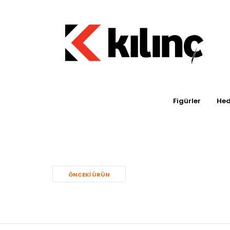
Figürler
Hed
ÖNCEKI ÜRÜN